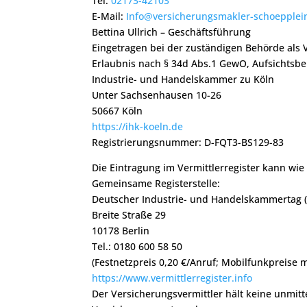
Tel.
02173-42103
E-Mail:
Info@versicherungsmakler-schoepplei
Bettina Ullrich – Geschäftsführung
Eingetragen bei der zuständigen Behörde als
Erlaubnis nach § 34d Abs.1 GewO, Aufsichtsb
Industrie- und Handelskammer zu Köln
Unter Sachsenhausen 10-26
50667 Köln
https://ihk-koeln.de
Registrierungsnummer: D-FQT3-BS129-83
Die Eintragung im Vermittlerregister kann wie
Gemeinsame Registerstelle:
Deutscher Industrie- und Handelskammertag (D
Breite Straße 29
10178 Berlin
Tel.: 0180 600 58 50
(Festnetzpreis 0,20 €/Anruf; Mobilfunkpreise 
https://www.vermittlerregister.info
Der Versicherungsvermittler hält keine unmitt