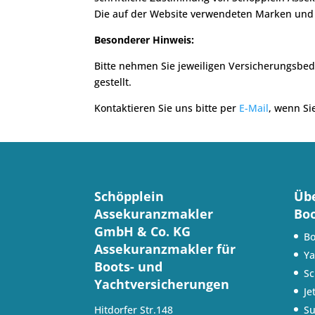
Die auf der Website verwendeten Marken und L
Besonderer Hinweis:
Bitte nehmen Sie jeweiligen Versicherungsbed
gestellt.
Kontaktieren Sie uns bitte per
E-Mail
, wenn Si
Schöpplein
Übe
Assekuranzmakler
Boo
GmbH & Co. KG
Bo
Assekuranzmakler für
Ya
Boots- und
Sc
Yachtversicherungen
Je
Su
Hitdorfer Str.148