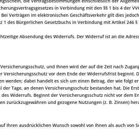
ungsschein, die Vertragsbestimmungen einschließlich der Allgem
icherungsvertragsgesetzes in Verbindung mit den §§ 1 bis 4 der V
 Bei Verträgen im elektronischen Geschäftsverkehr gilt dies jedoch
tz 1 des Bürgerlichen Gesetzbuchs in Verbindung mit Artikel 246 
chtzeitige Absendung des Widerrufs. Der Widerruf ist an die Ad
 Versicherungsschutz, und Ihnen wird der auf die Zeit nach Zugan
r Versicherungsschutz vor dem Ende der Widerrufsfrist beginnt. De
en werden; dabei handelt es sich um einen Betrag, der wie folgt er
l der Tage, an denen Versicherungsschutz bestanden hat. Die Ers
 des Widerrufs. Beginnt der Versicherungsschutz nicht vor dem En
gen zurückzugewähren und gezogene Nutzungen (z. B. Zinsen) her
auf Ihren ausdrücklichen Wunsch sowohl von Ihnen als auch von Seit