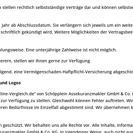
stellen rechtlich selbstständige Verträge dar und können selbstv
1 Jahr ab Abschlussdatum. Sie verlängern sich jeweils um ein weit
 schriftlich gekündigt wird. Weitere Möglichkeiten der Vertragsb
ahlungsweise. Eine unterjährige Zahlweise ist nicht möglich.
erern, stellen wir Ihnen gerne zur Verfügung
lgend, eine Vermögenschaden-Haftpflicht-Versicherung abgeschl
 und Logos
line-Vergleich.de“ von Schöpplein Assekuranzmakler GmbH & Co. KG
zur Verfügung zu stellen. Gleichwohl können Fehler auftreten. Wi
deren Bedürfnisse im Einzelfall abgestimmt sind. Wir übernehmen k
h geschützt. Wir behalten uns alle Rechte vor. Alle Inhalte, Infor
kuranzmakler GmbH & Co. KG, in irgendeiner Weise, auch nicht au