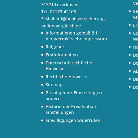
Ve
51371 Leverkusen
Se
Tel. 02173-42103
ve
E-Mail:
inf@bootsversicherung-
Er
online-vergleich.de
Informationen gemäß § 11
Co
VersVermV, siehe Impressum
Wa
Ratgeber
Ha
Erstinformation
Bo
Datenschutzrechtliche
Bo
Hinweise
AD
Rechtliche Hinweise
Ba
Sitemap
Bo
Privatsphäre-Einstellungen
ändern
Historie der Privatsphäre-
Einstellungen
Einwilligungen widerrufen