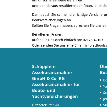
um unvorhersehbare Gefahren
und den daraus resultierenden finanziellen 
Damit auch Sie schnell die richtige Versicher
Bootsversicherungen an.
Sollten Sie Fragen haben, sprechen Sie uns ein
Bei offenen Fragen:
Rufen Sie uns doch einfach an: 02173-42103
Oder senden Sie uns eine Email: info[at]boots
Schöpplein
Übe
Assekuranzmakler
Boo
GmbH & Co. KG
Bo
Assekuranzmakler für
Ya
Boots- und
Sc
Yachtversicherungen
Je
Su
Hitdorfer Str.148